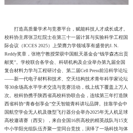
打造高质量学术与竞赛平台，赋能科技人才成长成才。
校科协主席张卫红院士在第三十一届计算与实验科学工程国
际会议（ICCES 2025）上荣膺力学领域享有盛誉的J. N.
Reddy奖章，张艳宁教授荣获中国航天基金会“钱学森杰出贡
献奖”。学校联合各学会、科研机构及企业举办第九届全国
复合材料力学与工程研讨会、第二届Cell Press前沿科学论坛
——新一代电子材料和技术、空天结构技术青年科学家论坛
等30余场高水平学术交流与竞赛活动，线上线下覆盖上万人
次。校科协携手陕西省高校科协联合会，连续第三年打造陕
西省科协“青春创享会”空天智能青科讲坛品牌。挂靠学会中
国航空学会无人机及微型飞行器分会举办2025年无人机足球
高校邀请赛（西安），来自全国16所高校的精英战队与15支
中小学阳光组队伍齐聚一堂同台竞技，演绎了一场科技与体