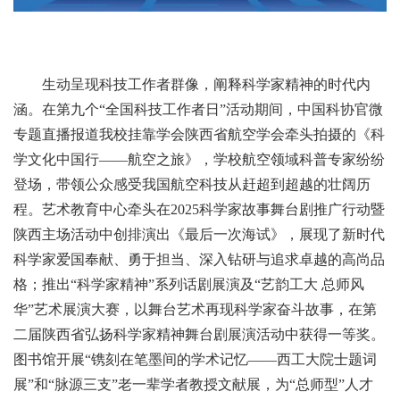
生动呈现科技工作者群像，阐释科学家精神的时代内
涵。在第九个“全国科技工作者日”活动期间，中国科协官微
专题直播报道我校挂靠学会陕西省航空学会牵头拍摄的《科
学文化中国行——航空之旅》，学校航空领域科普专家纷纷
登场，带领公众感受我国航空科技从赶超到超越的壮阔历
程。艺术教育中心牵头在2025科学家故事舞台剧推广行动暨
陕西主场活动中创排演出《最后一次海试》，展现了新时代
科学家爱国奉献、勇于担当、深入钻研与追求卓越的高尚品
格；推出“科学家精神”系列话剧展演及“艺韵工大 总师风
华”艺术展演大赛，以舞台艺术再现科学家奋斗故事，在第
二届陕西省弘扬科学家精神舞台剧展演活动中获得一等奖。
图书馆开展“镌刻在笔墨间的学术记忆——西工大院士题词
展”和“脉源三支”老一辈学者教授文献展，为“总师型”人才