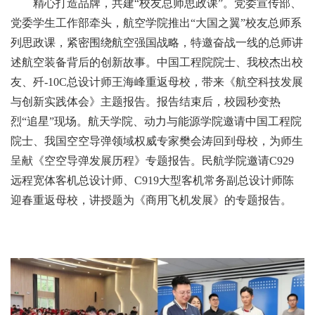
精心打造品牌，共建“校友总师思政课”。党委宣传部、
党委学生工作部牵头，航空学院推出“大国之翼”校友总师系
列思政课，紧密围绕航空强国战略，特邀奋战一线的总师讲
述航空装备背后的创新故事。中国工程院院士、我校杰出校
友、歼-10C总设计师王海峰重返母校，带来《航空科技发展
与创新实践体会》主题报告。报告结束后，校园秒变热
烈“追星”现场。航天学院、动力与能源学院邀请中国工程院
院士、我国空空导弹领域权威专家樊会涛回到母校，为师生
呈献《空空导弹发展历程》专题报告。民航学院邀请C929
远程宽体客机总设计师、C919大型客机常务副总设计师陈
迎春重返母校，讲授题为《商用飞机发展》的专题报告。