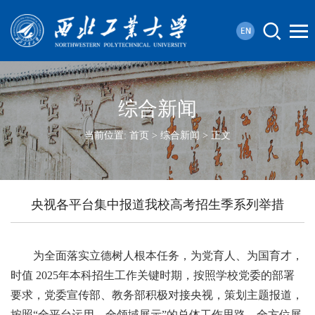
综合新闻
当前位置:
首页
>
综合新闻
> 正文
央视各平台集中报道我校高考招生季系列举措
为全面落实立德树人根本任务，为党育人、为国育才，
时值 2025年本科招生工作关键时期，按照学校党委的部署
要求，党委宣传部、教务部积极对接央视，策划主题报道，
按照“全平台运用、全领域展示”的总体工作思路，全方位展