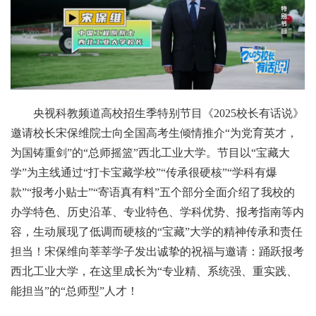
央视科教频道高校招生季特别节目《2025校长有话说》
邀请校长宋保维院士向全国高考生倾情推介“为党育英才，
为国铸重剑”的“总师摇篮”西北工业大学。节目以“宝藏大
学”为主线通过“打卡宝藏学校”“传承很硬核”“学科有爆
款”“报考小贴士”“寄语真有料”五个部分全面介绍了我校的
办学特色、历史沿革、专业特色、学科优势、报考指南等内
容，生动展现了低调而硬核的“宝藏”大学的精神传承和责任
担当！宋保维向莘莘学子发出诚挚的祝福与邀请：踊跃报考
西北工业大学，在这里成长为“专业精、系统强、重实践、
能担当”的“总师型”人才！