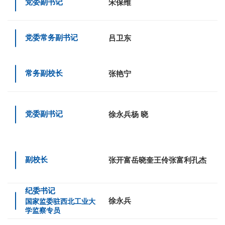
党委副书记
宋保维
党委常务副书记
吕卫东
常务副校长
张艳宁
党委副书记
徐永兵
杨 晓
副校长
张开富
岳晓奎
王伶
张富利
孔杰
纪委书记
徐永兵
国家监委驻西北工业大
学监察专员