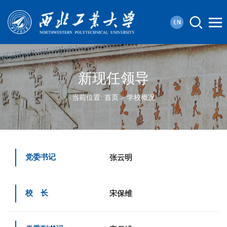
新现任领导
当前位置:
首页
>
学校概况
党委书记
张云明
校 长
宋保维