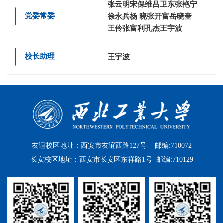
张云明
宋保维
吕卫东
张艳宁
党委常委
徐永兵
杨 晓
张开富
岳晓奎
王伶
张富利
孔杰
王宇波
校长助理
王宇波
友谊校区地址：西安市友谊西路127号 邮编:710072
长安校区地址：西安市长安区东祥路1号 邮编:710129