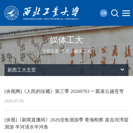
媒体工大
当前位置:
首页
>
媒体工大
新西工大主页
[央视网]《人民的珍藏》第三季 20260703 一翼凌云越苍穹
2026-07-05
[央视]《新闻直播间》2026湟鱼洄游季 青海刚察 泉吉河湾迎
洄游 半河清水半河鱼