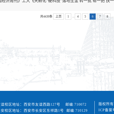
国经济周刊》工大飞天孵化“硬科技”落地生金 ​转一批 帮一把 扶
...
...
共4439条
上页
1
4
5
6
7
8
版权所有
友谊校区地址：西安市友谊西路127号 邮编:710072
ICP备案
长安校区地址：西安市长安区东祥路1号 邮编:710129