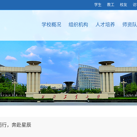
学生
教工
校友
访
学校概况
组织机构
人才培养
师资队
箭而行，奔赴星辰