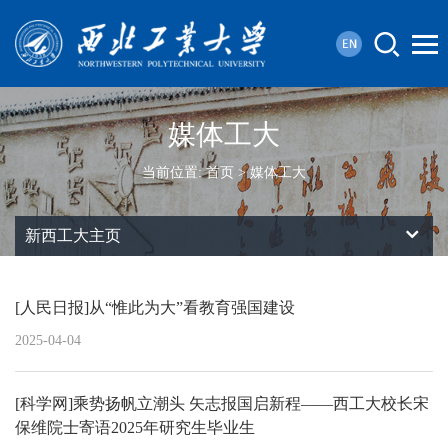
媒体工大
当前位置:
首页
>
媒体工大
新西工大主页
[人民日报]从“惟此为大”看教育强国建设
2025-04-04
[科学网]乘势扬帆立潮头 矢志报国启新程——西工大校长宋
保维院士寄语2025年研究生毕业生