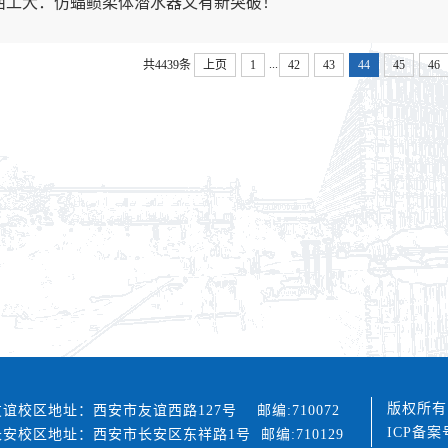
]西工大：仿蝠鲼柔体潜水器又有新突破！
...
共4439条
上页
1
42
43
44
45
46
版权所有
友谊校区地址：西安市友谊西路127号 邮编:710072
ICP备案
长安校区地址：西安市长安区东祥路1号 邮编:710129