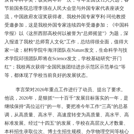
节前国务院总理李强在人民大会堂与外国专家代表座谈交
流，中国政府友谊奖获得者、我校外国专家亨利·珂伦教授
受邀参加，这是我校外国专家连续四年受邀参加；《中国科
学报》以《这所西部高校何以被誉为“总师摇篮”》为题，深
入报道了我校“总师育人文化”工作，总结得很全面，值得大
家一读；材料学院牛海洋团队在Nature发文，生命科学与技
术学院邱强团队即将在Science发文，学校基础研究“开门
红”；我校再次获得“全国民族团结进步示范区示范单位”等
等，都体现了学校当前良好的发展状态。
李言荣对2026年重点工作进行了动员、提出了要求。
他说，2026年，是狠抓“一十百千”发展目标落实的一年，是
继续保持“高位运行”的一年。要把准今年工作“三高”的总基
调，从高质量、高水平、高速度转变为高质量、高水平、高
标准发展。经过“十四五”的发展，学校在高层次人才数量、
本科招生录取位次、博士生招生规模、办学物理空间等核心