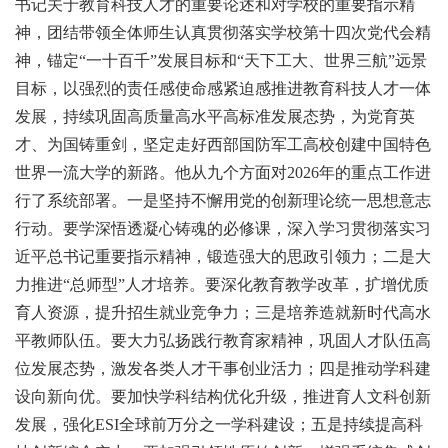
书记关于教育科技人才的重要论述和对学校的重要指示精
神，团结带领全体师生认真贯彻落实学校第十四次党代会精
神，锚定“一十百千”发展目标和“天下工大、世界三航”远景
目标，以强烈的责任感使命感紧迫感推进教育科技人才一体
发展，持续巩固高质量高水平高标准发展态势，为党育英
才、为国铸重剑，坚定走好西部国防军工高校创建中国特色
世界一流大学的新路。他从九个方面对2026年的重点工作进
行了系统部署。一是坚持不懈用党的创新理论统一思想意志
行动。要学深悟透凝心铸魂的必修课，深入学习贯彻落实习
近平总书记重要指示精神，锻造强大的思政引领力；二是大
力推进“总师型”人才培养。要深化教育教学改革，扩增优质
育人资源，提升招生就业竞争力；三是培养造就新时代高水
平教师队伍。要大力弘扬践行教育家精神，巩固人才队伍高
位发展态势，激发各类人才干事创业活力；四是推动学科建
设向新向优。要加快学科结构优化升级，推进育人文科创新
发展，强化ESI全球前万分之一学科建设；五是持续提高科