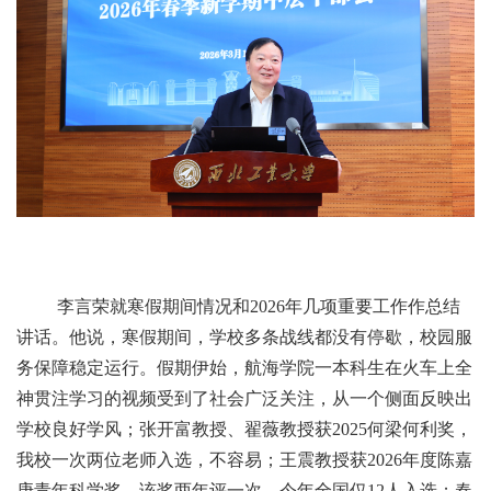
李言荣就寒假期间情况和2026年几项重要工作作总结
讲话。他说，寒假期间，学校多条战线都没有停歇，校园服
务保障稳定运行。假期伊始，航海学院一本科生在火车上全
神贯注学习的视频受到了社会广泛关注，从一个侧面反映出
学校良好学风；张开富教授、翟薇教授获2025何梁何利奖，
我校一次两位老师入选，不容易；王震教授获2026年度陈嘉
庚青年科学奖，该奖两年评一次，今年全国仅12人入选；春