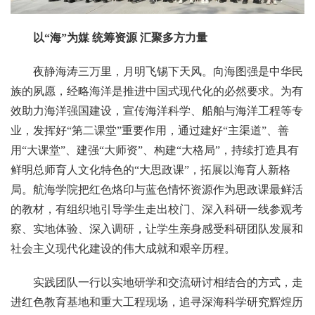
以“海”为媒 统筹资源 汇聚多方力量
夜静海涛三万里，月明飞锡下天风。向海图强是中华民
族的夙愿，经略海洋是推进中国式现代化的必然要求。为有
效助力海洋强国建设，宣传海洋科学、船舶与海洋工程等专
业，发挥好“第二课堂”重要作用，通过建好“主渠道”、善
用“大课堂”、建强“大师资”、构建“大格局”，持续打造具有
鲜明总师育人文化特色的“大思政课”，拓展以海育人新格
局。航海学院把红色烙印与蓝色情怀资源作为思政课最鲜活
的教材，有组织地引导学生走出校门、深入科研一线参观考
察、实地体验、深入调研，让学生亲身感受科研团队发展和
社会主义现代化建设的伟大成就和艰辛历程。
实践团队一行以实地研学和交流研讨相结合的方式，走
进红色教育基地和重大工程现场，追寻深海科学研究辉煌历