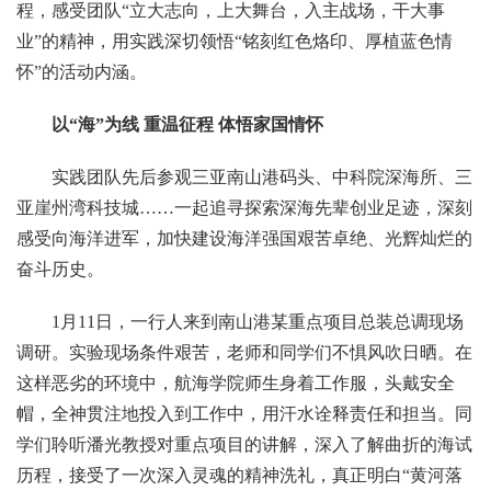
程，感受团队“立大志向，上大舞台，入主战场，干大事
业”的精神，用实践深切领悟“铭刻红色烙印、厚植蓝色情
怀”的活动内涵。
以“海”为线 重温征程 体悟家国情怀
实践团队先后参观三亚南山港码头、中科院深海所、三
亚崖州湾科技城……一起追寻探索深海先辈创业足迹，深刻
感受向海洋进军，加快建设海洋强国艰苦卓绝、光辉灿烂的
奋斗历史。
1月11日，一行人来到南山港某重点项目总装总调现场
调研。实验现场条件艰苦，老师和同学们不惧风吹日晒。在
这样恶劣的环境中，航海学院师生身着工作服，头戴安全
帽，全神贯注地投入到工作中，用汗水诠释责任和担当。同
学们聆听潘光教授对重点项目的讲解，深入了解曲折的海试
历程，接受了一次深入灵魂的精神洗礼，真正明白“黄河落