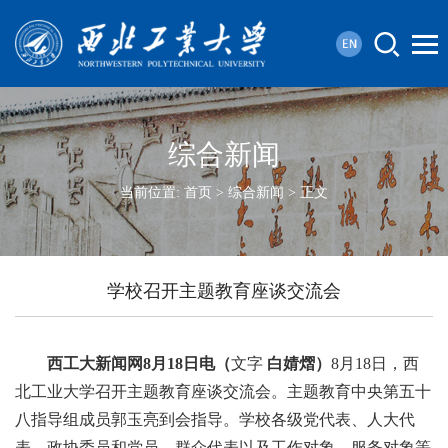
综合新闻
当前位置:
首页
>
综合新闻
> 正文
学校召开主题教育座谈交流会
西工大新闻网8月18日电（
文字
白婧熠）
8月18日，西
北工业大学召开主题教育座谈交流会。主题教育中央第五十
八指导组成员郭玉亮到会指导。学校各级党代表、人大代
表、政协委员和党员、群众代表以及工作对象、服务对象等