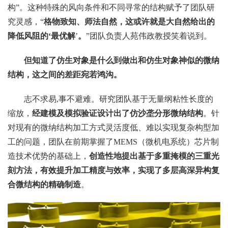
构”。这种特殊的风向条件和不同寻常的结构赋予了团队研
究灵感，“
格物致知、师法自然，这或许就是大自然给出的
降低风阻的‘最优解
’
。
”团队负责人苑伟政教授笑着说到。
但知道了仿生对象是什么到做出和仿生对象神似的微纳
结构，这之间的差距宛若鸿沟。
志不求易,事不避难。研究团队基于无量纲粘性长度的
缩放，
经建模及模拟验证设计出了仿沙垄分形微纳结构
。针
对现有的微纳结构加工方式灵活度低、难以实现复杂构型加
工的问题，团队在前期掌握了MEMS（微机电系统）芯片制
造技术优势的基础上，
创造性地提出基于多重掩模的三重光
刻方法，有效提升加工精度与效率，实现了多层高深异构复
合微结构的精确制造
。