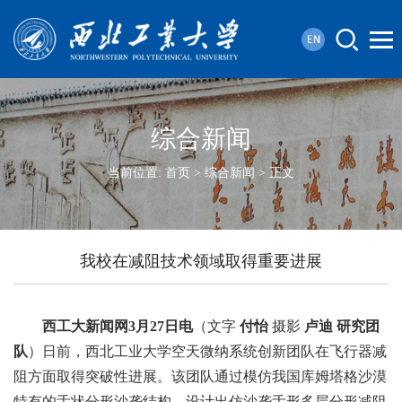
综合新闻
当前位置:
首页
>
综合新闻
> 正文
我校在减阻技术领域取得重要进展
西工大新闻网
3
月
27
日电
（文字
付怡
摄影
卢迪 研究团
队
）日前，西北工业大学空天微纳系统创新团队在飞行器减
阻方面取得突破性进展。该团队通过模仿我国库姆塔格沙漠
特有的舌状分形沙垄结构，设计出仿沙垄舌形多层分形减阻