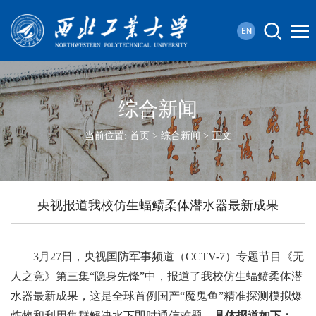
综合新闻
当前位置:
首页
>
综合新闻
> 正文
央视报道我校仿生蝠鲼柔体潜水器最新成果
3月27日，央视国防军事频道（CCTV-7）专题节目《无
人之竞》第三集“隐身先锋”中，报道了我校仿生蝠鲼柔体潜
水器最新成果，这是全球首例国产“魔鬼鱼”精准探测模拟爆
炸物和利用集群解决水下即时通信难题。
具体报道如下：