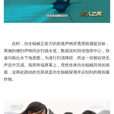
此时，仿生蝠鲼正前方的前视声呐穿透黑暗捕捉目标，
两侧的侧扫声呐同步扫描水底，数据实时回传指挥中心，快
速勾勒出水下地形图，为潜行扫清障碍，而这一切都在悄无
声息中完成。指挥终端屏幕上，突然传来仿生蝠鲼回传的画
面，这两处跳动的光斑就是仿生蝠鲼探测并识别到的模拟爆
炸物。