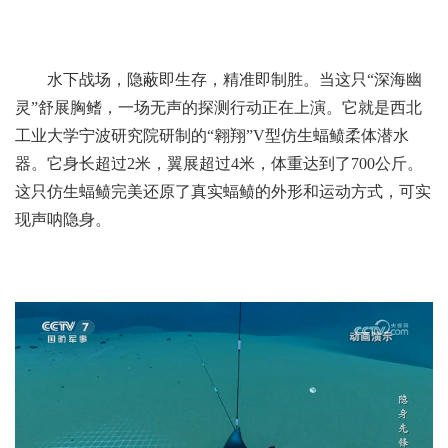
水下战场，隐蔽即生存，精准即制胜。当这只“深海幽
灵”舒展胸鳍，一场无声的探测行动正在上演。它就是西北
工业大学宁波研究院研制的“翱翔”V型仿生蝠鲼柔体潜水
器。它身长超过2米，翼展超过4米，体重达到了700公斤。
这只仿生蝠鲼完美还原了真实蝠鲼的外形和运动方式，可实
现声呐隐身。