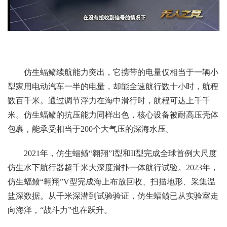
仿生蝠鲼续航能力突出，它携带的电量仅相当于一辆小
型家用电动汽车一半的电量，却能全速航行数十小时，航程
数百千米。通过调节浮力在海中滑行时，航程可达上千千
米。仿生蝠鲼的抗压能力同样出色，核心设备被耐高压壳体
包裹，能承受相当于200个大气压的深海水压。
2021年，仿生蝠鲼“翱翔”I型和II型完成全球首例大尺度
仿生水下航行器超千米大深度滑扑一体航行试验。2023年，
仿生蝠鲼“翱翔”V型完成海上布放回收、扫描地形、采集温
盐深数据。从千米深潜到试验验证，仿生蝠鲼已从实验室走
向海洋，“战斗力”也在跃升。