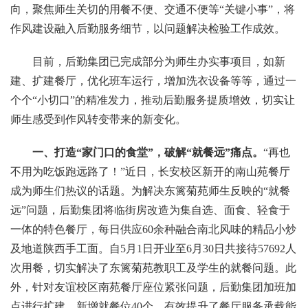
向，聚焦师生关切的用餐不便、交通不便等“关键小事”，将
作风建设融入后勤服务细节，以问题解决检验工作成效。
目前，后勤集团已完成部分为师生办实事项目，如新
建、扩建餐厅，优化班车运行，增加洗衣设备等等，通过一
个个“小切口”的精准发力，推动后勤服务提质增效，切实让
师生感受到作风转变带来的新变化。
一、打造“家门口的食堂”，破解“就餐远”痛点。
“再也
不用为吃饭跑远路了！”近日，长安校区新开的南山苑餐厅
成为师生们热议的话题。为解决东篱菊苑师生反映的“就餐
远”问题，后勤集团将临街房改造为集自选、面食、轻食于
一体的特色餐厅，每日供应60余种融合南北风味的精品小炒
及地道陕西手工面
。自5月1日开业至6月30日共接待57692人
次用餐，切实解决了东篱菊苑教职工及学生的就餐问题。此
外，针对友谊校区南苑餐厅座位紧张问题，后勤集团加班加
点进行扩建，新增就餐位40个，有效提升了餐厅服务承载能