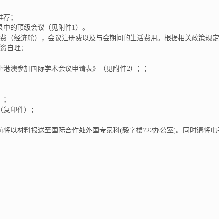
推荐；
录中的顶级会议（见附件1）。
费（经济舱），会议注册费以及与会期间的生活费用。根据相关政策规定
资自理；
赴港澳参加国际学术会议申请表》（见附件2）；；
；
）；
（复印件）；
日前将以材料报送至国际合作处外国专家科(毅字楼722办公室)。同时请将