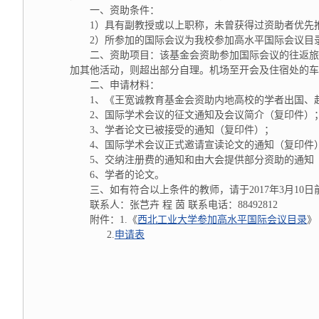
一、资助条件：
1）具有副教授或以上职称，未曾获得过资助者优先
2）所参加的国际会议为我校参加高水平国际会议目
二、资助项目：该基金会资助参加国际会议的往返旅
加其他活动，则超出部分自理。机场至开会及住宿处的车
二、申请材料：
1、《王宽诚教育基金会资助内地高校的学者出国、
2、国际学术会议的征文通知及会议简介（复印件）
3、学者论文已被接受的通知（复印件）；
4、国际学术会议正式邀请宣读论文的通知（复印件
5、交纳注册费的通知和由大会提供部分资助的通知
6、学者的论文。
三、如有符合以上条件的教师，请于2017年3月10
联系人：张芑卉 程 茵 联系电话：88492812
附件：1.《
西北工业大学参加高水平国际会议目录
》
2.
申请表