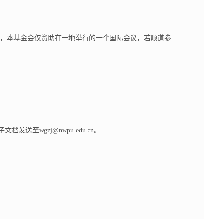
，本基金会仅资助在一地举行的一个国际会议，若顺道参
电子文档发送至
wgzj@nwpu.edu.cn
。