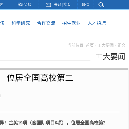
客
常用链接
书记
|
校长
ENG
伍
科学研究
合作交流
招生就业
人才招聘
当前位置:
首页
·
工大要闻
· 正文
工大要闻
奖 位居全国高校第二
1
异！
金奖19项（含国际项目6项），位居全国高校第2