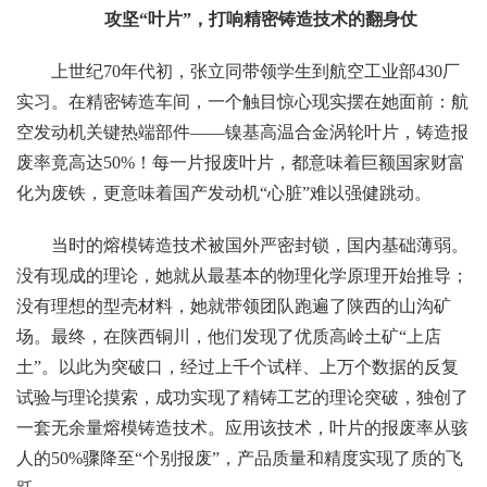
攻坚“叶片”，打响精密铸造技术的翻身仗
上世纪70年代初，张立同带领学生到航空工业部430厂
实习。在精密铸造车间，一个触目惊心现实摆在她面前：航
空发动机关键热端部件——镍基高温合金涡轮叶片，铸造报
废率竟高达50%！每一片报废叶片，都意味着巨额国家财富
化为废铁，更意味着国产发动机“心脏”难以强健跳动。
当时的熔模铸造技术被国外严密封锁，国内基础薄弱。
没有现成的理论，她就从最基本的物理化学原理开始推导；
没有理想的型壳材料，她就带领团队跑遍了陕西的山沟矿
场。最终，在陕西铜川，他们发现了优质高岭土矿“上店
土”。以此为突破口，经过上千个试样、上万个数据的反复
试验与理论摸索，成功实现了精铸工艺的理论突破，独创了
一套无余量熔模铸造技术。应用该技术，叶片的报废率从骇
人的50%骤降至“个别报废”，产品质量和精度实现了质的飞