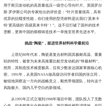
用于斯贝发动机的高质量低压一级空心导向叶片。英国罗尔
斯·罗伊斯公司的专家给出的评价是：“叶片质量很高，具有
优异的抗蠕变性能，你们使用的型壳材料是比我们‘莫来卡
特’更高级的‘高级莫来卡特’！”。这不仅打破了国外的技术
垄断，更将中国的熔模铸造技术一举推至世界先进水平。
挑战“陶瓷”，挺进世界材料科学最前沿
上世纪80年代末，陶瓷基复合材料因其极耐高温、重量
轻的特性，被誉为未来高推重比航空发动机的“终极材料”。
然而，其制造技术难度极高，仅有少数发达国家掌握核心机
密。1991年，从美国NASA做高级访问学者归国的张立同，
敏锐地洞察这一方向的战略意义，毅然带领团队，转向这个
风险极大、国内几乎空白的新领域。
从1995年正式立项到1998年项目中期，团队投入了无数
心血，却未能拿出合格的样品，项目濒临被取消境地。在巨