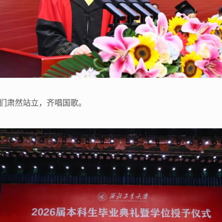
们肃然站立，齐唱国歌。