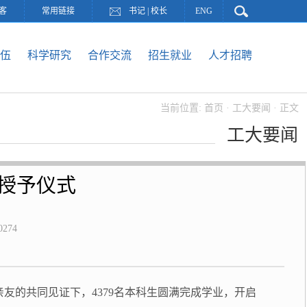
客
常用链接
书记
|
校长
ENG
伍
科学研究
合作交流
招生就业
人才招聘
当前位置:
首页
·
工大要闻
· 正文
工大要闻
位授予仪式
0274
亲友的共同见证下，4379名本科生圆满完成学业，开启