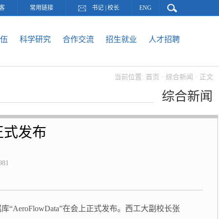
客
常用链接
书记
|
校长
ENG
伍
科学研究
合作交流
招生就业
人才招聘
当前位置:
首页
·
综合新闻
· 正文
综合新闻
正式发布
981
eroFlowData”在会上正式发布。西工大副校长张