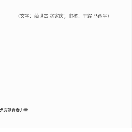
（文字：蔺世杰 寇家庆；审核：于辉
马西平
）
步贡献青春力量