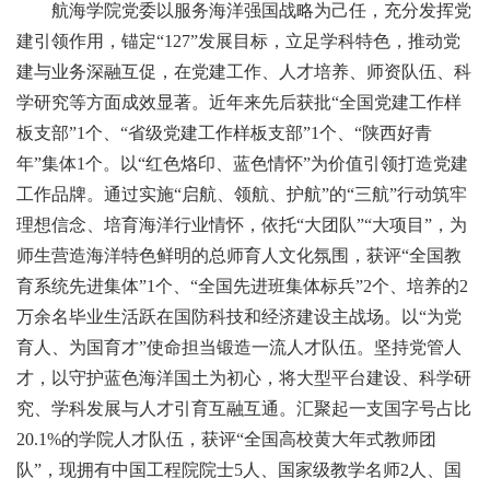
航海学院党委以服务海洋强国战略为己任，充分发挥党
建引领作用，锚定“127”发展目标，立足学科特色，推动党
建与业务深融互促，在党建工作、人才培养、师资队伍、科
学研究等方面成效显著。近年来先后获批“全国党建工作样
板支部”1个、“省级党建工作样板支部”1个、“陕西好青
年”集体1个。以“红色烙印、蓝色情怀”为价值引领打造党建
工作品牌。通过实施“启航、领航、护航”的“三航”行动筑牢
理想信念、培育海洋行业情怀，依托“大团队”“大项目”，为
师生营造海洋特色鲜明的总师育人文化氛围，获评“全国教
育系统先进集体”1个、“全国先进班集体标兵”2个、培养的2
万余名毕业生活跃在国防科技和经济建设主战场。以“为党
育人、为国育才”使命担当锻造一流人才队伍。坚持党管人
才，以守护蓝色海洋国土为初心，将大型平台建设、科学研
究、学科发展与人才引育互融互通。汇聚起一支国字号占比
20.1%的学院人才队伍，获评“全国高校黄大年式教师团
队”，现拥有中国工程院院士5人、国家级教学名师2人、国