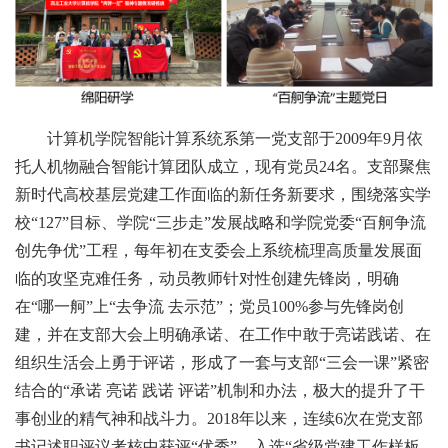
计算机学院智能计算系统系第一党支部于2009年9月依
托人机物融合智能计算团队成立，现有党员24名。支部聚焦
新时代高校基层党建工作面临的新任务新要求，围绕落实学
校“127”目标、学院“三步走”发展战略和学院党委“百舸争流
创先争优”工程，每年初在支委会上系统梳理高质量发展面
临的攻坚克难任务，动员教师针对性创建先锋岗，明确
在“哪一舸”上“去争流 去示范”；党员100%参与先锋岗创
建，并在支部大会上明确承诺、在工作中敢于亮诺践诺、在
组织生活会上勇于评诺，形成了一套与支部“三会一课”紧密
结合的“承诺 亮诺 践诺 评诺”机制和办法，极大的提升了干
事创业的精气神和战斗力。2018年以来，连续6次在党支部
书记述职评议考核中获评“优秀”，入选“省级党建工作样板