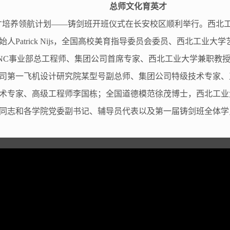
总师文化育英才
”人才培养领航计划——铸剑班开班仪式在长安校区顺利举行。西
Patrick Nijs，全国高校美育指导委员会委员、西北工业
NC事业部总工程师、集团公司首席专家、西北工业大学兼职教
司第一飞机设计研究院某型号副总师、集团公司特级技术专家、
术专家、高级工程师李国栋；全国道德模范徐茂博士，西北工业
同志和各学院党委副书记、辅导员代表以及第一届铸剑班全体学