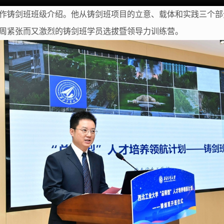
作铸剑班班级介绍。他从铸剑班项目的立意、载体和实践三个部
周紧张而又激烈的铸剑班学员选拔暨领导力训练营。