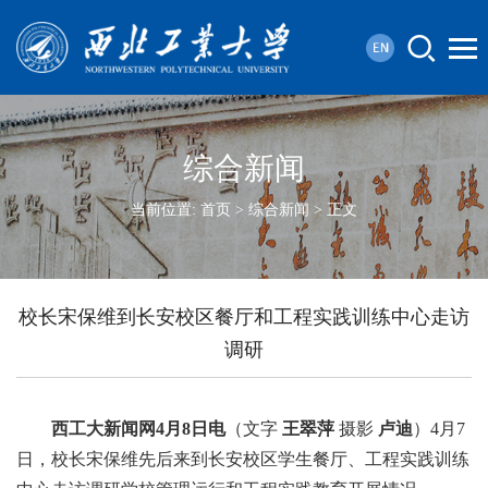
综合新闻
当前位置:
首页
>
综合新闻
> 正文
校长宋保维到长安校区餐厅和工程实践训练中心走访
调研
西工大新闻网
4
月
8
日电
（文字
王翠萍
摄影
卢迪
）4月7
日，校长宋保维先后来到长安校区学生餐厅、工程实践训练