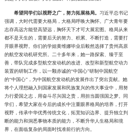
希望同学们以视野之广，努力拓展格局。
习近平总书记
强调，大时代需要大格局，大格局呼唤大胸怀。广大青年要
志存高远方能登高望远，胸怀天下才可大展宏图。格局从来
都不是天生的，需要后天的努力、积累、不断打造，需要打
开眼界视野。你们的学姐黄维娜毕业后毅然选择了贵州高原
的航空发动机研究所。二十多年来，她一路探索、臻于至
善，带队完成多型航空发动机的改进、改型和新型航空动力
装置的研制工作，以一颗赤诚的“中国心”研制中国航空
的“中国心”，为中国航空发动机的发展作出了突出贡献。她
将个人理想融入到国家发展和民族复兴的伟大事业中，用努
力行爱国之志，用奋斗尽兴国之责，用担当圆强国之梦。同
学们，希望大家在今后的成长中注重眼界格局的培养，打开
视野，传承中华优秀传统文化，拓宽知识边界、提升独立判
断的能力和洞悉事物本质的能力，不断升华人生格局和境
界，在面临复杂的局面时找准前行的方向。