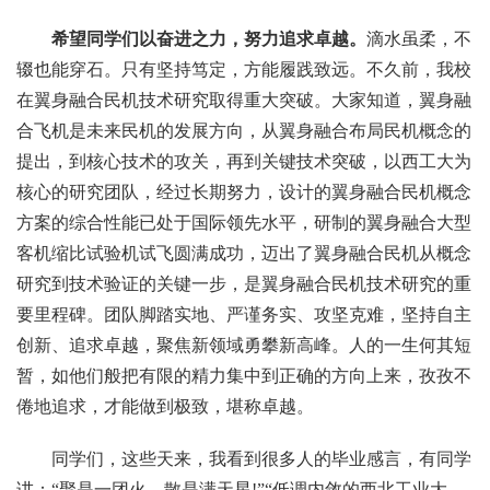
希望同学们以奋进之力，努力追求卓越。
滴水虽柔，不
辍也能穿石。只有坚持笃定，方能履践致远。不久前，我校
在翼身融合民机技术研究取得重大突破。大家知道，翼身融
合飞机是未来民机的发展方向，从翼身融合布局民机概念的
提出，到核心技术的攻关，再到关键技术突破，以西工大为
核心的研究团队，经过长期努力，设计的翼身融合民机概念
方案的综合性能已处于国际领先水平，研制的翼身融合大型
客机缩比试验机试飞圆满成功，迈出了翼身融合民机从概念
研究到技术验证的关键一步，是翼身融合民机技术研究的重
要里程碑。团队脚踏实地、严谨务实、攻坚克难，坚持自主
创新、追求卓越，聚焦新领域勇攀新高峰。人的一生何其短
暂，如他们般把有限的精力集中到正确的方向上来，孜孜不
倦地追求，才能做到极致，堪称卓越。
同学们，这些天来，我看到很多人的毕业感言，有同学
讲：“聚是一团火，散是满天星!”“低调内敛的西北工业大