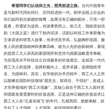
希望同学们以信仰之光，照亮前进之路。
当代中国青年
是与新时代同向同行、共同前进的一代。刚毕业踏上社会的
你们如同初次振翅的雏鹰，如果没有正确的航向，只凭一腔
孤勇，所遇皆为逆风，何谈乘势而上。前几天，我校原创话
剧《大国之蓝》进行了校内试演，话剧以科技工作者群像为
主体讲述科研育人故事，传承优良学风，弘扬胸怀祖国、服
务人民的爱国精神和勇攀高峰、敢为人先的创新精神，展现
的是西工大人崇高的家国情怀和坚持为国家战略需求奉献、
为实现高水平科技自立自强服务的价值观念。这就是一代代
西工大人的选择，选择积极向上、追求卓越，选择隐姓埋
名、为国铸剑。其实，在学校的办学历程中，西工大人之所
以能够在国防科技领域“愿意去、留得住、干得好”，形成人
才培养领域的“西工大现象”，其核心就在于西工大人面对党
和国家发展需要时的价值选择。正是这种正确的价值追求让
西工大人在“孔雀东南飞”的年代，扎根西部、默默奉献，担
负起了人才强校、人才强国、科技报国的重任。