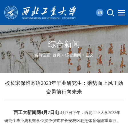
综合新闻
当前位置:
首页
>
综合新闻
> 正文
校长宋保维寄语2023年毕业研究生：乘势而上风正劲
奋勇前行向未来
西工大新闻网
4
月
7
日电
4月7日下午，西北工业大学2023年
研究生毕业典礼暨学位授予仪式在长安校区翱翔体育馆隆重举行。