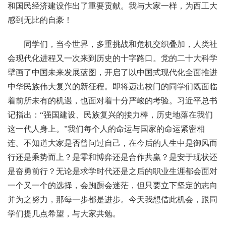
和国民经济建设作出了重要贡献。我与大家一样，为西工大
感到无比的自豪！
同学们，当今世界，多重挑战和危机交织叠加，人类社
会现代化进程又一次来到历史的十字路口。党的二十大科学
擘画了中国未来发展蓝图，开启了以中国式现代化全面推进
中华民族伟大复兴的新征程。即将迈出校门的同学们既面临
着前所未有的机遇，也面对着十分严峻的考验。习近平总书
记指出：“强国建设、民族复兴的接力棒，历史地落在我们
这一代人身上。”我们每个人的命运与国家的命运紧密相
连。不知道大家是否曾问过自己，在今后的人生中是御风而
行还是乘势而上？是零和博弈还是合作共赢？是安于现状还
是奋勇前行？无论是求学时代还是之后的职业生涯都会面对
一个又一个的选择，会踟蹰会迷茫，但只要立下坚定的志向
并为之努力，那每一步都是进步。今天我想借此机会，跟同
学们提几点希望，与大家共勉。