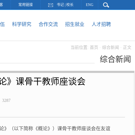
客
常用链接
书记
|
校长
ENG
伍
科学研究
合作交流
招生就业
人才招聘
当前位置:
首页
·
综合新闻
· 正文
综合新闻
论》课骨干教师座谈会
：
3287
概论》（以下简称《概论》）课骨干教师座谈会在友谊