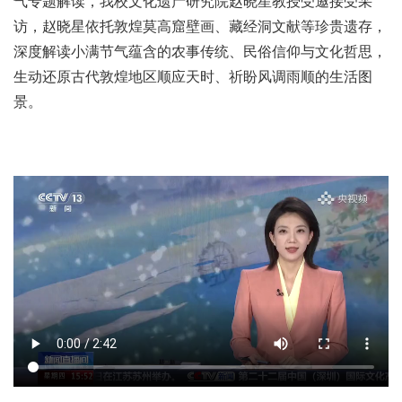
气专题解读，我校文化遗产研究院赵晓星教授受邀接受采
访，赵晓星依托敦煌莫高窟壁画、藏经洞文献等珍贵遗存，
深度解读小满节气蕴含的农事传统、民俗信仰与文化哲思，
生动还原古代敦煌地区顺应天时、祈盼风调雨顺的生活图
景。