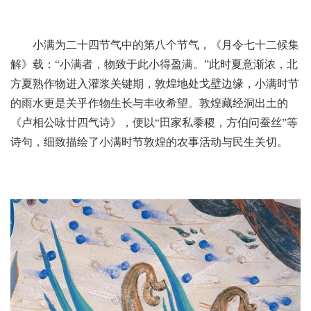
小满为二十四节气中的第八个节气，《月令七十二候集
解》载：“小满者，物致于此小得盈满。”此时夏意渐浓，北
方夏熟作物进入灌浆关键期，敦煌地处戈壁边缘，小满时节
的雨水更是关乎作物生长与丰收希望。敦煌藏经洞出土的
《卢相公咏廿四气诗》，便以“田家私黍稷，方伯问蚕丝”等
诗句，细致描绘了小满时节敦煌的农事活动与民生关切。