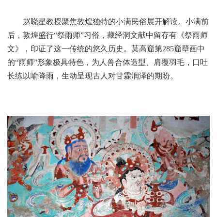
赵晓星教授聚焦敦煌独特的小满民俗展开解读。小满前
后，敦煌盛行“祭雨师”习俗，藏经洞文献中留存有《祭雨师
文》，印证了这一传统的悠久历史。莫高窟第285窟壁画中
的“雨师”形象极具特色，为人兽合体造型、肩覆羽毛，口吐
长练以喻降雨，生动呈现古人对甘霖润泽的期盼。