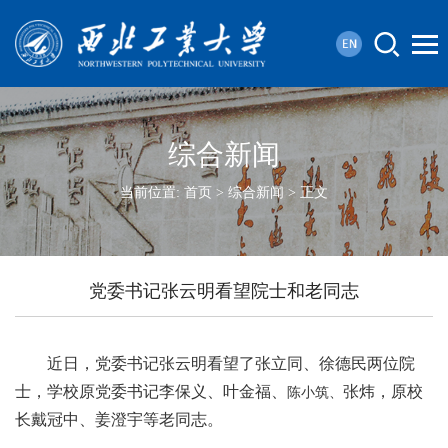
综合新闻
当前位置:
首页
>
综合新闻
> 正文
党委书记张云明看望院士和老同志
近日，党委书记张云明看望了张立同、徐德民两位院
士，学校原党委书记李保义、叶金福、
张炜，原校
陈小筑、
长戴冠中、姜澄宇等老同志。