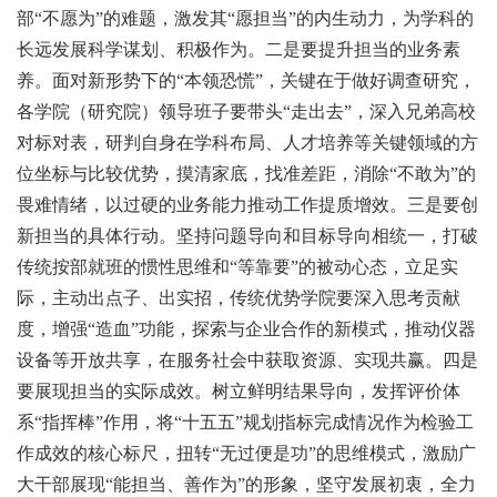
部“不愿为”的难题，激发其“愿担当”的内生动力，为学科的
长远发展科学谋划、积极作为。二是要提升担当的业务素
养。面对新形势下的“本领恐慌”，关键在于做好调查研究，
各学院（研究院）领导班子要带头“走出去”，深入兄弟高校
对标对表，研判自身在学科布局、人才培养等关键领域的方
位坐标与比较优势，摸清家底，找准差距，消除“不敢为”的
畏难情绪，以过硬的业务能力推动工作提质增效。三是要创
新担当的具体行动。坚持问题导向和目标导向相统一，打破
传统按部就班的惯性思维和“等靠要”的被动心态，立足实
际，主动出点子、出实招，传统优势学院要深入思考贡献
度，增强“造血”功能，探索与企业合作的新模式，推动仪器
设备等开放共享，在服务社会中获取资源、实现共赢。四是
要展现担当的实际成效。树立鲜明结果导向，发挥评价体
系“指挥棒”作用，将“十五五”规划指标完成情况作为检验工
作成效的核心标尺，扭转“无过便是功”的思维模式，激励广
大干部展现“能担当、善作为”的形象，坚守发展初衷，全力