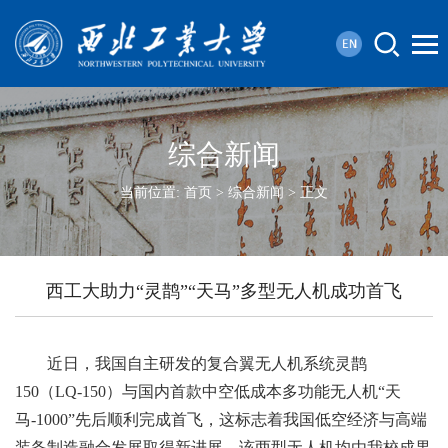
综合新闻
当前位置:
首页
>
综合新闻
> 正文
西工大助力“灵鹊”“天马”多型无人机成功首飞
近日，我国自主研发的复合翼无人机系统灵鹊
150（LQ-150）与国内首款中空低成本多功能无人机“天
马-1000”先后顺利完成首飞，这标志着我国低空经济与高端
装备制造融合发展取得新进展。该两型无人机均由我校成果