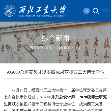
综合新闻
当前位置:
首页
>
综合新闻
> 正文
AG600总师黄领才以实践成果获授西工大博士学位
12月15日，经西北工业大学第十一届学位评定委员会第
七次会议审议通过，
AG600系列总设计师、2020级博士研究
生黄领才
被正式授予工程类博士专业学位，成为
西工大首
位、国内第一批
以实践成果申请并获授博士学位的工程博