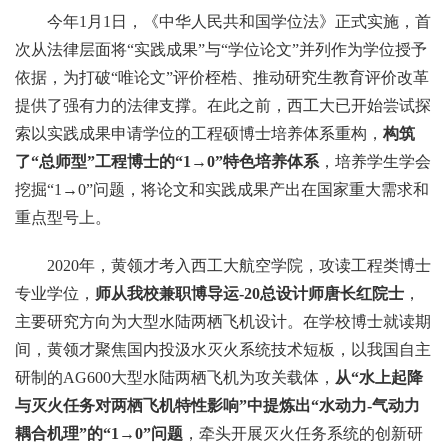
今年1月1日，《中华人民共和国学位法》正式实施，首
次从法律层面将“实践成果”与“学位论文”并列作为学位授予
依据，为打破“唯论文”评价桎梏、推动研究生教育评价改革
提供了强有力的法律支撑。在此之前，西工大已开始尝试探
索以实践成果申请学位的工程硕博士培养体系重构，
构筑
了“总师型”工程博士的“1→0”特色培养体系
，培养学生学会
挖掘“1→0”问题，将论文和实践成果产出在国家重大需求和
重点型号上。
2020年，黄领才考入西工大航空学院，攻读工程类博士
专业学位，
师从我校兼职博导运-20总设计师唐长红院士
，
主要研究方向为大型水陆两栖飞机设计。在学校博士就读期
间，黄领才聚焦国内投汲水灭火系统技术短板，以我国自主
研制的AG600大型水陆两栖飞机为攻关载体，
从“水上起降
与灭火任务对两栖飞机特性影响”中提炼出“水动力-气动力
耦合机理”的“1→0”问题
，牵头开展灭火任务系统的创新研