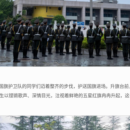
校国旗护卫队的同学们迈着整齐的步伐，护送国旗进场。升旗台
生以铿锵歌声、深情目光，注视着鲜艳的五星红旗冉冉升起，这