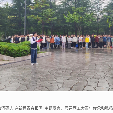
山河砺志 启新程青春报国”主题发言，号召西工大青年传承和弘扬