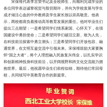
宋保维代表李言荣书记及全校师生，向顺利完成学业的
各位同学表达诚挚祝贺与殷切期许，并向为学校发展与学生
成才倾注心血的中外教师及学生家长致以崇高敬意。他表
示，两校都肩负着推动高等教育发展的重任。他对毕业生们
提出三点期望：一是希望同学们情系家国、心怀天下，在强
国建设中勇担使命；二是希望同学们破旧立新、敢为人先，
在科技前沿探索中勇立潮头；三是希望同学们开放包容、融
通世界，在文明互鉴交流中引领未来。宋保维鼓励大家要胸
怀“国之大者”，将个人理想融入民族复兴伟业，以扎实学识
和创新精神投身科技前沿，以开阔视野和跨文化交流能力拥
抱世界。最后，他祝愿毕业生们前程似锦，期待他们常回母
校，共同续写中英教育合作的新篇章。