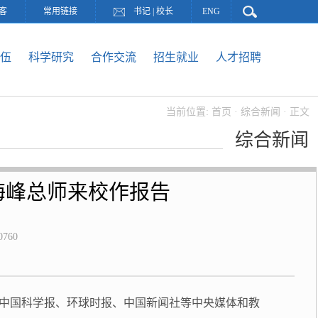
客
常用链接
书记
|
校长
ENG
伍
科学研究
合作交流
招生就业
人才招聘
当前位置:
首页
·
综合新闻
· 正文
综合新闻
海峰总师来校作报告
0760
、中国科学报、环球时报、中国新闻社等中央媒体和教