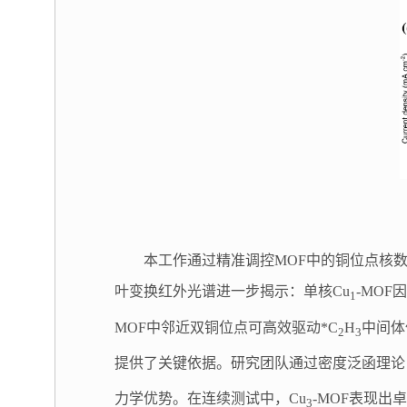
本工作通过精准调控MOF中的铜位点核
叶变换红外光谱进一步揭示：单核Cu
-MO
1
MOF中邻近双铜位点可高效驱动*C
H
中间体
2
3
提供了关键依据。研究团队通过密度泛函理论（
力学优势。在连续测试中，Cu
-MOF表现出
3