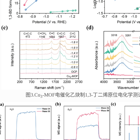
图3.Cu
-MOF电催化乙炔制1,3-丁二烯原位电化学测
3