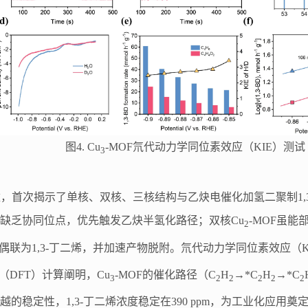
图4. Cu
-MOF氘代动力学同位素效应（KIE）测试
3
数，首次揭示了单核、双核、三核结构与乙炔电催化加氢二聚制1,
F因缺乏协同位点，优先触发乙炔半氢化路径；双核Cu
-MOF虽能
2
偶联为1,3-丁二烯，并加速产物脱附。氘代动力学同位素效应（
DFT）计算阐明，Cu
-MOF的催化路径（C
H
→*C
H
→*C
3
2
2
2
2
2
卓越的稳定性，1,3-丁二烯浓度稳定在390 ppm，为工业化应用