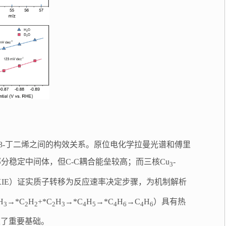
3-丁二烯之间的构效关系。原位电化学拉曼光谱和傅里
部分稳定中间体，但C-C耦合能垒较高；而三核Cu
-
3
KIE）证实质子转移为反应速率决定步骤，为机制解析
H
→*C
H
+*C
H
→*C
H
→*C
H
→C
H
）具有热
3
2
2
2
3
4
5
4
6
4
6
奠定了重要基础。