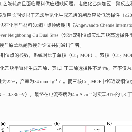
但该工艺能耗高且面临原料供应短缺问题。电催化乙炔加氢二聚反
，该反应长期受限于乙炔半氢化生成乙烯的副反应及低选择性（≤2
际顶级期刊《Angewandte Chemie International Editio
 1,3-Butadiene over Neighboring Cu Dual Sites（邻
授与原孟磊副教授为论文共同通讯作者。
中铜位点的核数，系统对比了单核（Cu
-MOF）、双核（Cu
-M
1
2
乙炔半氢化生成乙烯，其1,3-丁二烯选择性不足4%，产率仅为3 m
-1
-1
5%，产率为34 mmol g
h
。而三核Cu
-MOF中邻近双铜位
3
-2
-0.336 eV），最终在电流密度为4 mA cm
时实现91%的1,3-