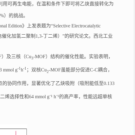
应利用可再生电能，在温和条件下即可将乙炔直接转化为
0%）的挑战。
n》上发表题为“Selective Electrocatalytic
近双铜位点实现乙炔高选择性电催化加氢二聚制1,3-丁二烯）”的研究论文。西北工业
OF）及三核（Cu
-MOF）结构的催化性能。实验表明，
3
-1
-1
mol g
h
；双核Cu
-MOF虽能部分促进C-C耦合，
2
点的协同作用，显著优化了乙炔吸附（吸附能低至0.133
丁二烯选择性和64 mmol g⁻¹ h⁻¹的高产率，性能远超单核