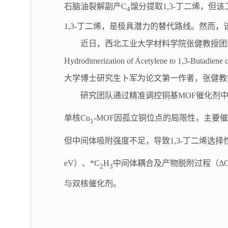
石脑油裂解副产C
馏分提取1,3-丁二烯，
4
1,3-丁二烯，是极具潜力的替代路线。然而
近日，西北工业大学材料学院张健教授团队在化学与材料领域国
Hydrodimerization of Acetylene to
大学博士研究生卜军为论文第一作者，张健教
研究团队通过精准调控铜基MOF催化剂
单核Cu
-MOF因孤立铜位点的局限性，主要催化
1
但中间体吸附强度不足，导致1,3-丁二烯选择性为2
eV）、*C
H
中间体耦合及产物脱附过程（ΔG = 
2
3
与双核催化剂。