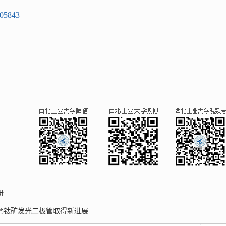
505843
研
钙钛矿发光二极管取得新进展