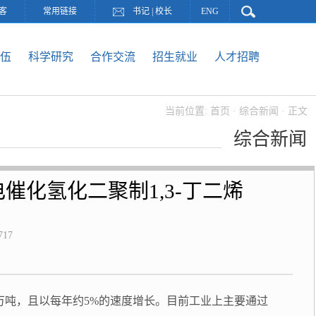
客
常用链接
书记
|
校长
ENG
伍
科学研究
合作交流
招生就业
人才招聘
当前位置:
首页
·
综合新闻
· 正文
综合新闻
电催化氢化二聚制1,3-丁二烯
717
0万吨，且以每年约5%的速度增长。目前工业上主要通过