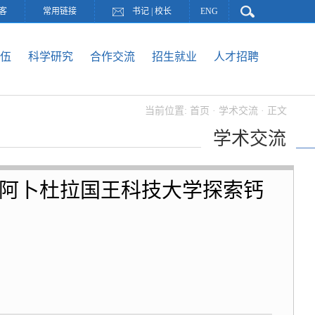
客
常用链接
书记
|
校长
ENG
伍
科学研究
合作交流
招生就业
人才招聘
当前位置:
首页
·
学术交流
· 正文
学术交流
在阿卜杜拉国王科技大学探索钙