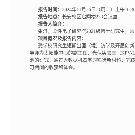
报告
时间：
2024年11月26日（周二）上午10:3
报告
地点：
长安校区启翔楼233会议室
报告人简介：
张淇，柔性电子研究院2021级博士研究生，
项目
概况
及
报告内容：
受学校研究生短期出国（境）访学及开展创新实
导师为太阳能中心的副主任、光伏实验室（KPV-Lab）负
池的研究，通过大数据机器学习筛选新材料，完成
习期间的收获和体会。