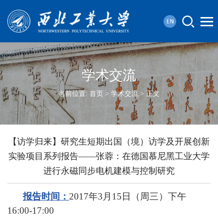
学术交流
当前位置:
首页
>
学术交流
> 正文
【访学归来】研究生短期出国（境）访学及开展创新
实验项目系列报告——张蓉：在德国慕尼黑工业大学
进行永磁同步电机建模与控制研究
报告时间：
2017
年
3
月
15
日（周三）下午
16:00-17:00