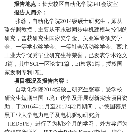
报告地点：
长安校区自动化学院
341
会议室
报告人简介：
张蓉，自动化学院
2014
级硕士研究生，师从
骆光照教授，主要从事永磁同步电机建模与控制的
研究，曾获研究生国家奖学金、吴亚军专项奖学
金、一等学业奖学金、一等社会活动奖学金、西北
工业大学优秀毕业研究生等荣誉，已发表学术论文
3
篇，其中
SCI
一区论文
1
篇，
EI
检索
1
篇，授权国
家发明专利
1
项。
项目概况及报告内容：
自动化学院
2014
级硕士研究生张蓉，受学校
研究生短期出国（境）访学及开展创新实验项目资
助，于
2016
年
11
月至
2017
年
2
月期间，赴德国慕尼
黑工业大学电力电子及电机驱动研究所
（
IEDSPE
）进行了为期
3
个月的学习，外方导师为